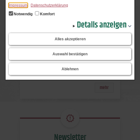
Impressum
Datenschutzerklärung
zurück
Senden
Drucken
nach oben
Notwendig
Komfort
Details anzeigen
Alles akzeptieren
Auswahl bestätigen
Meldungen
Ablehnen
"Baugrundstücke zu verkaufen"
mehr
Newsletter